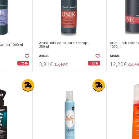
Arual unik color care champu
Arual unik color 
 champu 1000ml
250ml
1000ml
ARUAL
ARUAL
3,81€
12,20€
- 75%
- 75%
15,12€
48,4