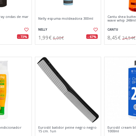
pray ondas de mar
Cantu shea butte
Nelly espuma moldeadora 300ml
r
wave whip 248ml
NELLY
CANTU
1,99€
8,45€
- 73%
- 67%
6,00€
24,54€
ondicionador
Eurostil batidor peine negro negro
Eurostil cream b
15 cm. 1un
1000ml