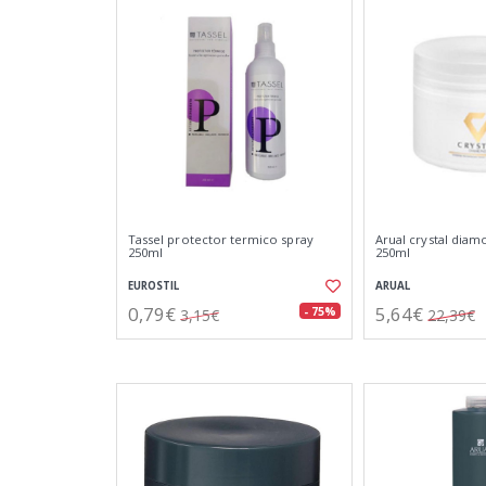
Tassel protector termico spray
Arual crystal diam
250ml
250ml
EUROSTIL
ARUAL
0,79€
5,64€
- 75%
3,15€
22,39€