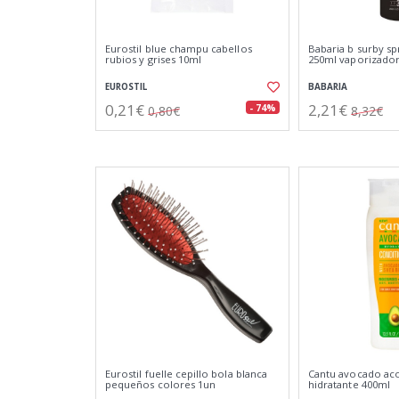
Eurostil blue champu cabellos
Babaria b surby s
rubios y grises 10ml
250ml vaporizado
EUROSTIL
BABARIA
0,21€
2,21€
- 74%
0,80€
8,32€
Eurostil fuelle cepillo bola blanca
Cantu avocado ac
pequeños colores 1un
hidratante 400ml