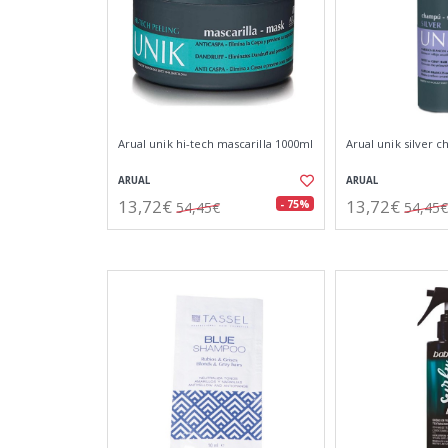
Arual unik hi-tech mascarilla 1000ml
Arual unik silver
ARUAL
ARUAL
13,72€
13,72€
- 75%
54,45€
54,45€