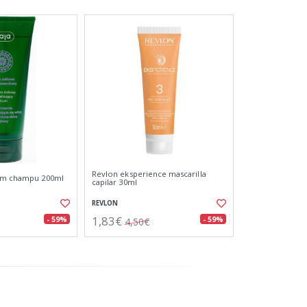
Revlon eksperience mascarilla
bum champu 200ml
capilar 30ml
REVLON
1,83€
- 59%
- 59%
4,50€