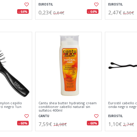
EUROSTIL
EUROSTIL
0,23€
2,47€
- 64%
- 64%
0,64€
6,50€
 nylon cepillo
Cantu shea butter hydrating cream
Eurostil cabello 
ro negro 1un
conditioner cabello natural sin
onda negro negr
sulfatos 400ml
CANTU
EUROSTIL
7,59€
1,10€
- 60%
- 60%
18,98€
2,74€