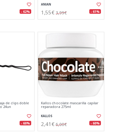
ANIAN
1,55€
- 62%
- 61%
3,99€
caja de clips doble
Kallos chocolate mascarilla capilar
o 24un
reparadora 275ml
KALLOS
2,41€
- 60%
- 60%
6,00€