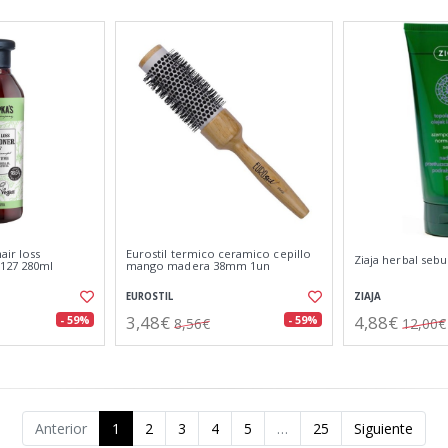
air loss
Eurostil termico ceramico cepillo
Ziaja herbal se
127 280ml
mango madera 38mm 1un
EUROSTIL
ZIAJA
3,48€
4,88€
- 59%
- 59%
8,56€
12,00€
Anterior
1
2
3
4
5
…
25
Siguiente