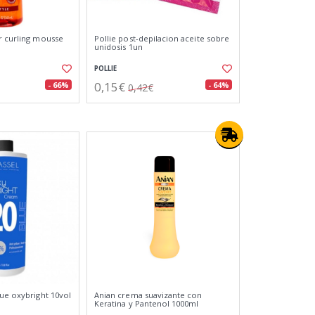
r curling mousse
Pollie post-depilacion aceite sobre
unidosis 1un
POLLIE
0,15€
- 66%
- 64%
0,42€
lue oxybright 10vol
Anian crema suavizante con
Keratina y Pantenol 1000ml