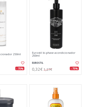
Eurostil bi-phase acondicionador
icionador 250ml
250ml
EUROSTIL
0,32€
- 75%
- 75%
1,27€