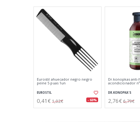
Eurostil ahuecador negro negro
Dr.konopkas anti-h
peine 5 puas 1un
acondicionador nº
EUROSTIL
DR.KONOPKA'S
0,41€
2,76€
- 60%
1,02€
6,79€