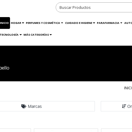
INICIO
HOGAR
PERFUMES Y COSMÉTICA
CUIDADO E HIGIENE
PARAFARMACIA
AUT
TECNOLOGÍA
MÁS CATEGORÍAS
bello
INIC
Marcas
Or