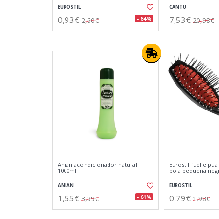
EUROSTIL
CANTU
0,93€
7,53€
- 64%
2,60€
20,98€
Anian acondicionador natural
Eurostil fuelle pua
1000ml
bola pequeña neg
ANIAN
EUROSTIL
1,55€
0,79€
- 61%
3,99€
1,98€