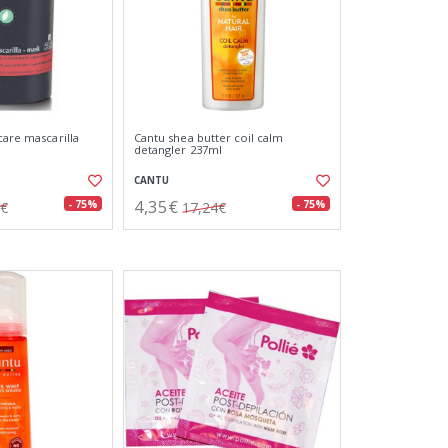
care mascarilla
Cantu shea butter coil calm
detangler 237ml
CANTU
4,35€
- 75%
- 75%
0€
17,24€