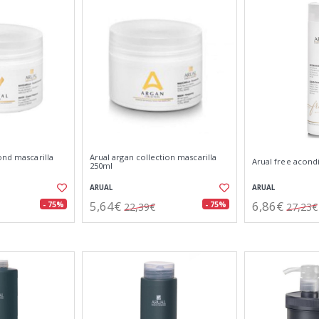
ond mascarilla
Arual argan collection mascarilla
Arual free acond
250ml
ARUAL
ARUAL
5,64€
6,86€
- 75%
- 75%
22,39€
27,23€