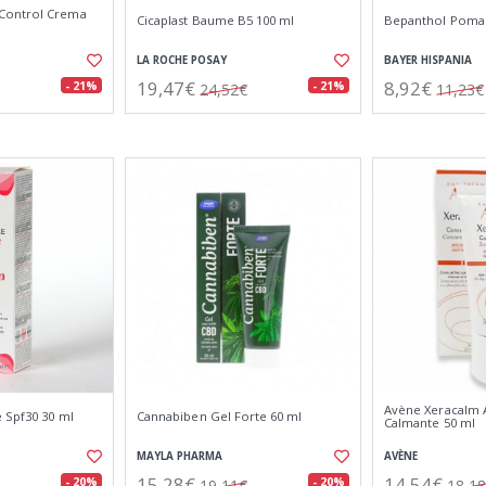
Control Crema
Cicaplast Baume B5 100 ml
Bepanthol Pomad
LA ROCHE POSAY
BAYER HISPANIA
19,47€
8,92€
- 21%
- 21%
24,52€
11,23€
Avène Xeracalm 
 Spf30 30 ml
Cannabiben Gel Forte 60 ml
Calmante 50 ml
MAYLA PHARMA
AVÈNE
15,28€
14,54€
- 20%
- 20%
19,11€
18,1