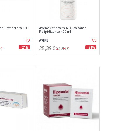
a Protectora 100
Avene Xeracalm A.D. Bálsamo
Relipidizante 400 ml
AVÈNE
25,39€
- 21%
- 21%
8€
31,99€