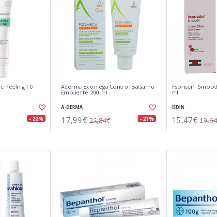
e Peeling 10
Aderma Exomega Control Bálsamo
Psorisdin Smooth
Emoliente 200 ml
ml
A-DERMA
ISDIN
17,99€
15,47€
- 22%
- 21%
22,84€
19,6