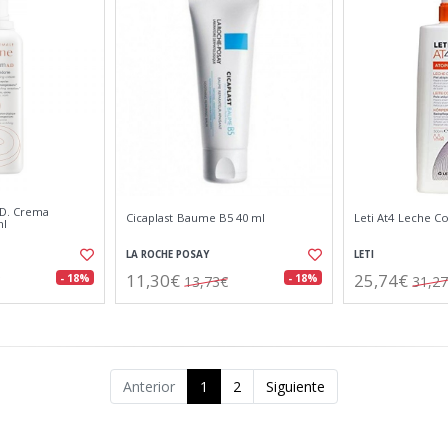
.D. Crema
Cicaplast Baume B5 40 ml
Leti At4 Leche C
ml
LA ROCHE POSAY
LETI
11,30€
25,74€
- 18%
- 18%
13,73€
31,2
Anterior
1
2
Siguiente