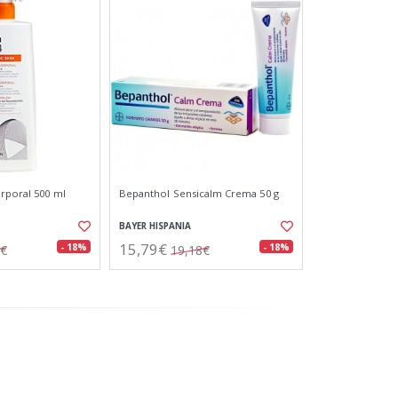
orporal 500 ml
Bepanthol Sensicalm Crema 50 g
BAYER HISPANIA
15,79€
- 18%
- 18%
7€
19,18€