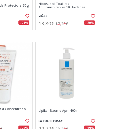
Hiposudol Toallitas
a Protectora 30 g
Antitranspirantes 10 Unidades
VIÑAS
13,80€
- 21%
- 20%
17,28€
A.d Concentrado
Lipikar Baume Apm 400 ml
LA ROCHE POSAY
22,72€
- 20%
- 19%
8€
28,22€