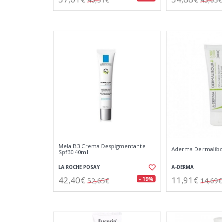
Mela B3 Crema Despigmentante
Aderma Dermalibo
Spf30 40ml
LA ROCHE POSAY
A-DERMA
42,40€
11,91€
- 19%
52,65€
14,69€