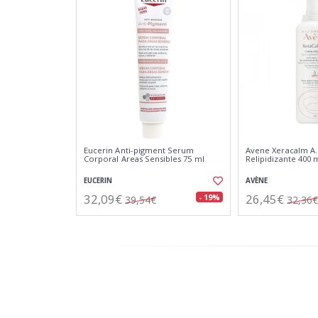
Eucerin Anti-pigment Serum
Avene Xeracalm A
Corporal Areas Sensibles 75 ml
Relipidizante 400 
EUCERIN
AVÈNE
32,09€
26,45€
- 19%
39,54€
32,36€