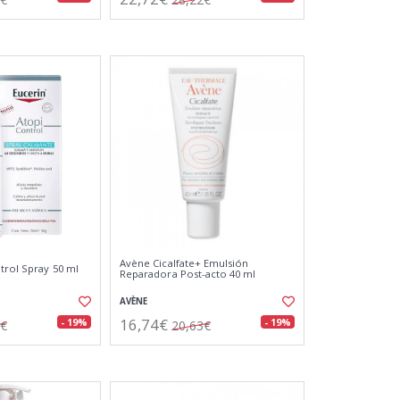
Avène Cicalfate+ Emulsión
trol Spray 50 ml
Reparadora Post-acto 40 ml
AVÈNE
16,74€
- 19%
- 19%
5€
20,63€