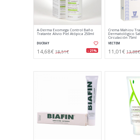
A-Derma Exomega Control Baño
Crema Mahiou Tra
Tratante Alivio Piel Atópica 250ml
Dermatológico Sa
Circulación 75ml
DUCRAY
VECTEM
14,68€
11,01€
- 21%
18,51€
13,88€