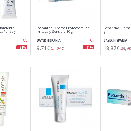
tamiento
Bepanthol Crema Protectora Piel
Bepanthol Pomad
bañones y
Irritada y Sensible 30 g
g
BAYER HISPANIA
BAYER HISPANIA
9,71€
18,87€
- 21%
- 21%
12,24€
23,7