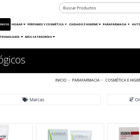
INICIO
HOGAR
PERFUMES Y COSMÉTICA
CUIDADO E HIGIENE
PARAFARMACIA
AUT
TECNOLOGÍA
MÁS CATEGORÍAS
ógicos
INICIO
PARAFARMACIA
COSMÉTICA E HIGIE
Marcas
Or