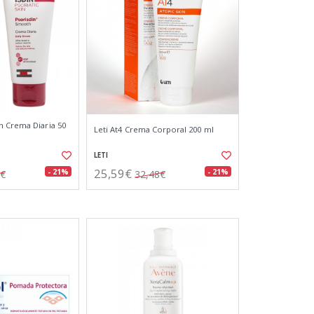
 Crema Diaria 50
Leti At4 Crema Corporal 200 ml
LETI
25,59€
- 21%
- 21%
4€
32,48€