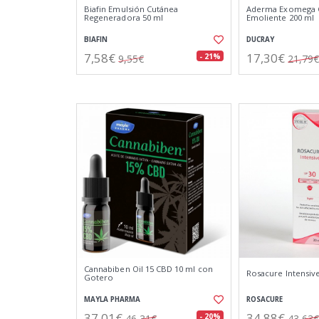
Biafin Emulsión Cutánea
Aderma Exomega 
Regeneradora 50 ml
Emoliente 200 ml
BIAFIN
DUCRAY
7,58€
17,30€
- 21%
9,55€
21,79€
Cannabiben Oil 15 CBD 10 ml con
Rosacure Intensive
Gotero
MAYLA PHARMA
ROSACURE
37,01€
34,88€
- 20%
46,31€
43,63€