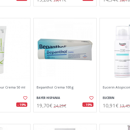
ur Crema 50 ml
Bepanthol Crema 100 g
Eucerin Atopicon
BAYER HISPANIA
EUCERIN
19,70€
10,91€
- 19%
- 19%
24,29€
13,4