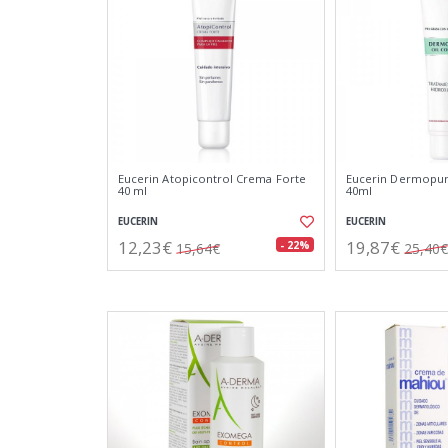
Eucerin Atopicontrol Crema Forte
Eucerin Dermopur
40 ml
40ml
EUCERIN
EUCERIN
12,23€
19,87€
- 22%
15,64€
25,40€