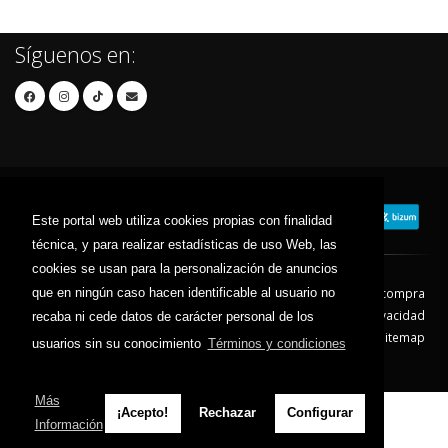
Síguenos en:
Este portal web utiliza cookies propias con finalidad
técnica, y para realizar estadísticas de uso Web, las
cookies se usan para la personalización de anuncios
que en ningún caso hacen identificable al usuario no
Contacto
Aviso Legal
Condiciones de compra
Política de envíos
Política de devolución
Política de Privacidad
recaba ni cede datos de carácter personal de los
Política de Cookies
Sitemap
usuarios sin su conocimiento
Términos y condiciones
© 2026 - Todos los derechos reservados.
Más
¡Acepto!
Rechazar
Configurar
Información