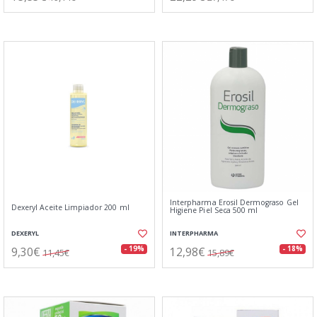
Interpharma Erosil Dermograso Gel
Dexeryl Aceite Limpiador 200 ml
Higiene Piel Seca 500 ml
DEXERYL
INTERPHARMA
9,30€
12,98€
- 19%
- 18%
11,45€
15,89€