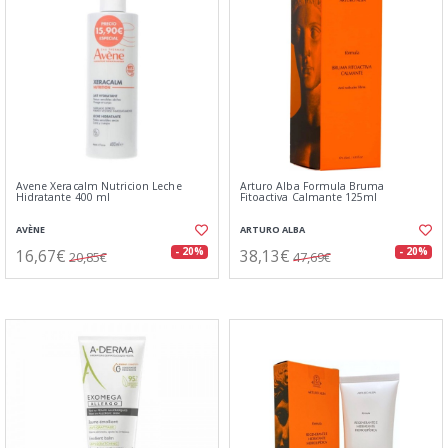
Avene Xeracalm Nutricion Leche
Arturo Alba Formula Bruma
Hidratante 400 ml
Fitoactiva Calmante 125ml
AVÈNE
ARTURO ALBA
16,67€
38,13€
- 20%
- 20%
20,85€
47,69€