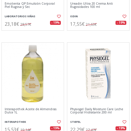
Emolienta QP Emulsión Corporal
Ureadin Ultra 20 Crema Anti
Piel Rugosa y Sec
Rugosidades 100 ml
LABORATORIOS VIÑAS
ISDIN
23,18€
17,55€
- 19%
- 19%
28,57€
21,63€
Interapothek Aceite de Almendras
Physiogel Daily Moisture Care Leche
Dulce 1L
Corporal Hidratante 200 ml
INTERAPOTHEK
STIEFEL
15,53€
22,29€
- 19%
- 19%
19,14€
27,47€