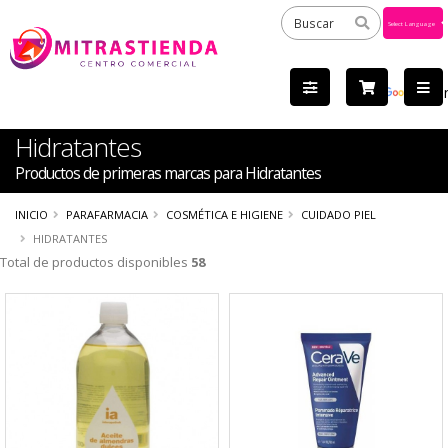
Powered
by
Tra
Hidratantes
Productos de primeras marcas para Hidratantes
INICIO
PARAFARMACIA
COSMÉTICA E HIGIENE
CUIDADO PIEL
HIDRATANTES
Total de productos disponibles
58