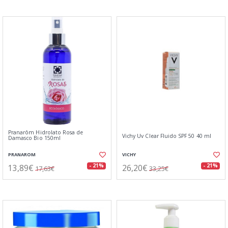
Pranarôm Hidrolato Rosa de
Vichy Uv Clear Fluido SPF 50 40 ml
Damasco Bio 150ml
PRANAROM
VICHY
13,89€
26,20€
- 21%
- 21%
17,63€
33,25€