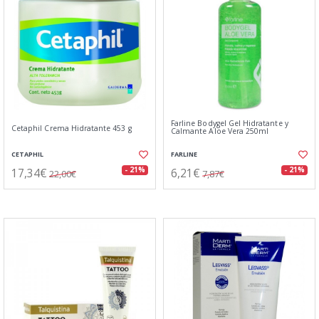
Farline Bodygel Gel Hidratante y
Cetaphil Crema Hidratante 453 g
Calmante Aloe Vera 250ml
CETAPHIL
FARLINE
17,34€
6,21€
- 21%
- 21%
22,00€
7,87€