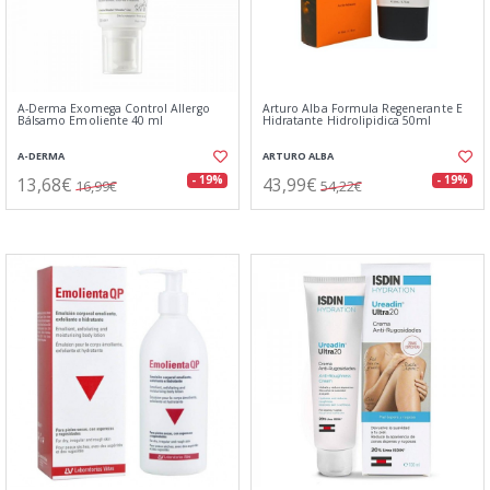
A-Derma Exomega Control Allergo
Arturo Alba Formula Regenerante E
Bálsamo Emoliente 40 ml
Hidratante Hidrolipidica 50ml
A-DERMA
ARTURO ALBA
13,68€
43,99€
- 19%
- 19%
16,99€
54,22€