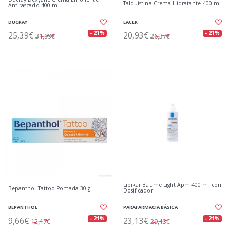
Talquistina Crema Hidratante 400 ml
Antirascado 400 m
DUCRAY
LACER
25,39€
20,93€
- 21%
- 21%
31,99€
26,37€
Lipikar Baume Light Apm 400 ml con
Bepanthol Tattoo Pomada 30 g
Dosificador
BEPANTHOL
PARAFARMACIA BÁSICA
9,66€
23,13€
- 21%
- 21%
12,17€
29,13€