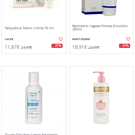
Martiderm Legvass Piernas Emulsión
Talquistina Tattoo Crema 70 ml
200ml
LACER
MARTIDERM
11,87€
18,91€
- 21%
- 21%
14,96€
23,83€
Ducray Dexyane Crema Emoliente