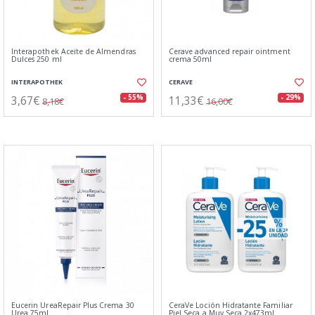
Interapothek Aceite de Almendras
Cerave advanced repair ointment
Dulces 250 ml
crema 50ml
INTERAPOTHEK
CERAVE
3,67€
11,33€
- 55%
- 29%
8,18€
16,00€
Eucerin UreaRepair Plus Crema 30
CeraVe Loción Hidratante Familiar
Urea 75ml
Piel Seca a Muy Seca 2x473ml