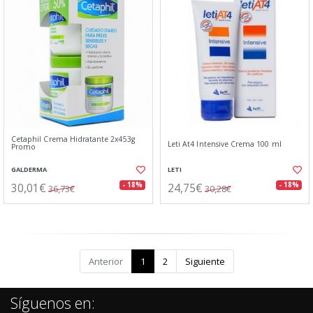
Cetaphil Crema Hidratante 2x453g
Leti At4 Intensive Crema 100 ml
Promo
GALDERMA
LETI
30,01€
24,75€
- 18%
- 18%
36,73€
30,28€
Anterior
1
2
Siguiente
Síguenos en: