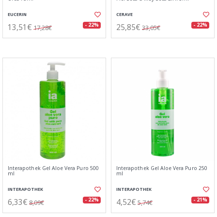
EUCERIN
CERAVE
13,51€
25,85€
- 22%
- 22%
17,28€
33,05€
Interapothek Gel Aloe Vera Puro 500
Interapothek Gel Aloe Vera Puro 250
ml
ml
INTERAPOTHEK
INTERAPOTHEK
6,33€
4,52€
- 22%
- 21%
8,09€
5,74€