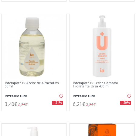
Interapothek Aceite de Almendras
Interapothek Leche Corporal
50ml
Hidratante Urea 400 ml
INTERAPOTHEK
INTERAPOTHEK
3,40€
6,21€
- 21%
- 20%
4,28€
7,81€