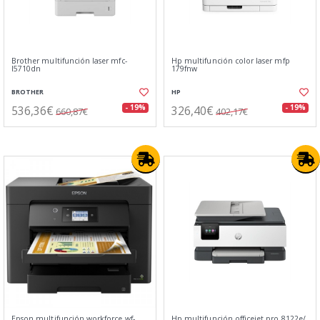
Brother multifunción laser mfc-
Hp multifunción color laser mfp
l5710dn
179fnw
BROTHER
HP
536,36€
326,40€
- 19%
- 19%
660,87€
402,17€
Epson multifunción workforce wf-
Hp multifunción officejet pro 8122e/