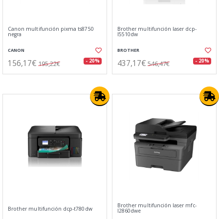
Canon multifunción pixma ts8750
Brother multifunción laser dcp-
negra
l5510dw
CANON
BROTHER
156,17€
437,17€
- 20%
- 20%
195,22€
546,47€
Brother multifunción laser mfc-
Brother multifunción dcp-t780dw
l2860dwe