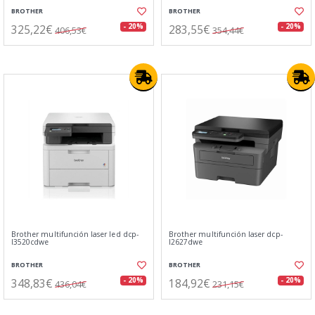
BROTHER
BROTHER
325,22€
283,55€
- 20%
- 20%
406,53€
354,44€
Brother multifunción laser led dcp-
Brother multifunción laser dcp-
l3520cdwe
l2627dwe
BROTHER
BROTHER
348,83€
184,92€
- 20%
- 20%
436,04€
231,15€