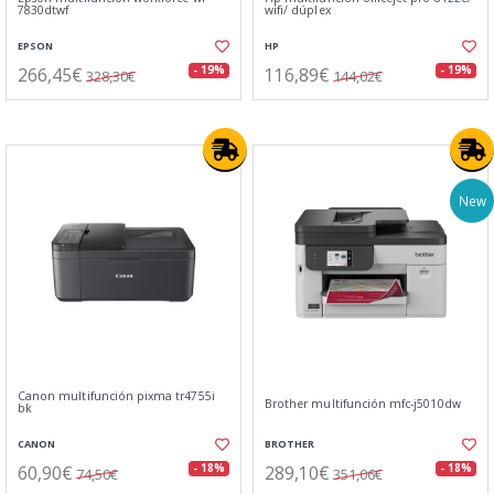
7830dtwf
wifi/ dúplex
EPSON
HP
266,45€
116,89€
- 19%
- 19%
328,30€
144,02€
New
Canon multifunción pixma tr4755i
Brother multifunción mfc-j5010dw
bk
CANON
BROTHER
60,90€
289,10€
- 18%
- 18%
74,50€
351,06€