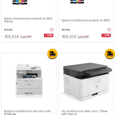
Epson multifunción ecotank et-3956
Epson multifunción ecotank et-3950
blanca
EPSON
EPSON
406,65€
406,65€
- 19%
- 19%
504,69€
504,69€
Brother multifunción led color mfc-
Hp multifunción láser color 178nw
l8340cdw
wifi/ blanca