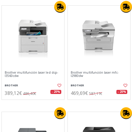
Brother multifunción laser led dcp-
Brother multifunción laser mfc-
l3560cdw
l2980dw
BROTHER
BROTHER
389,12€
469,69€
- 20%
- 20%
486,40€
587,11€