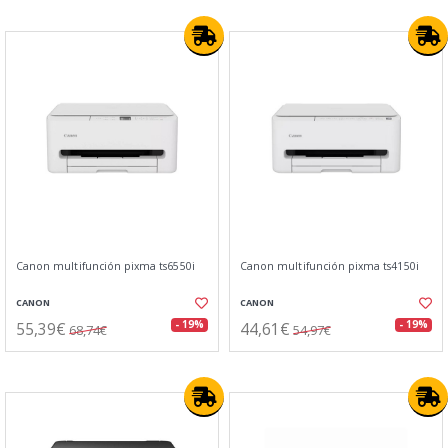
Canon multifunción pixma ts6550i
Canon multifunción pixma ts4150i
CANON
CANON
55,39€
44,61€
- 19%
- 19%
68,74€
54,97€