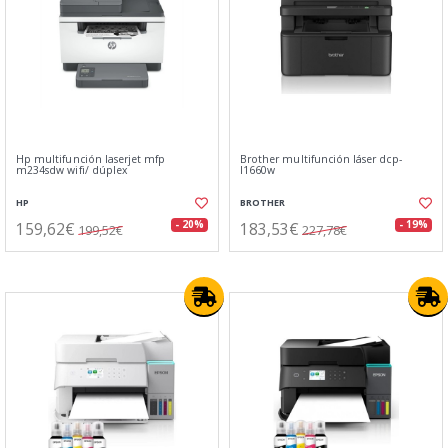
Hp multifunción laserjet mfp
Brother multifunción láser dcp-
m234sdw wifi/ dúplex
l1660w
HP
BROTHER
159,62€
183,53€
- 20%
- 19%
199,52€
227,78€