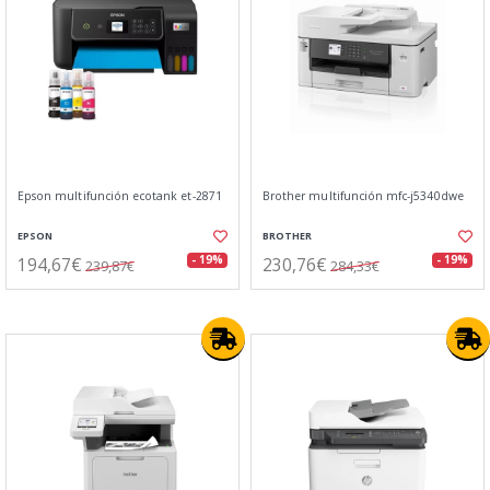
Epson multifunción ecotank et-2871
Brother multifunción mfc-j5340dwe
EPSON
BROTHER
194,67€
230,76€
- 19%
- 19%
239,87€
284,33€