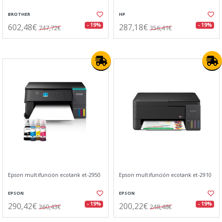
BROTHER
HP
602,48€
287,18€
- 19%
- 19%
747,72€
356,41€
Epson multifunción ecotank et-2950
Epson multifunción ecotank et-2910
EPSON
EPSON
290,42€
200,22€
- 19%
- 19%
360,43€
248,48€