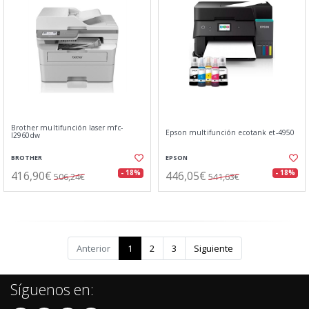
Brother multifunción laser mfc-
Epson multifunción ecotank et-4950
l2960dw
BROTHER
EPSON
416,90€
446,05€
- 18%
- 18%
506,24€
541,63€
Anterior
1
2
3
Siguiente
Síguenos en: