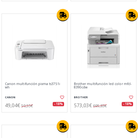
Canon multifunción pixma ts3751i
Brother multifunción led color mfcl-
wh
8390cdw
CANON
BROTHER
49,04€
573,03€
- 18%
- 18%
59,55€
695,83€