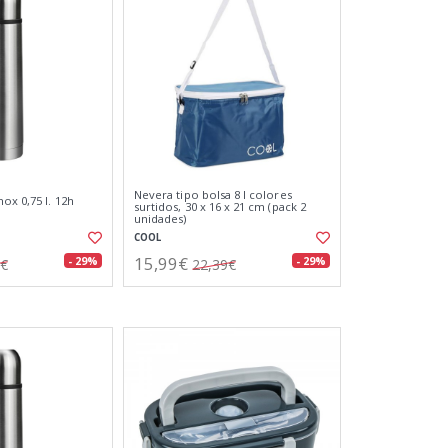
Nevera tipo bolsa 8 l colores
ox 0,75 l. 12h
surtidos, 30 x 16 x 21 cm (pack 2
unidades)
COOL
15,99€
- 29%
- 29%
2€
22,39€