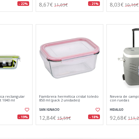
8,67€
8,03€
- 22%
- 21%
11,03€
10,16€
ca rectangular
Fiambrera hermética cristal toledo
Nevera de campin
t 1040 ml
850 ml (pack 2 unidades)
con ruedas
SAN IGNACIO
HIDALGO
12,84€
92,68€
- 19%
- 18%
15,59€
111,