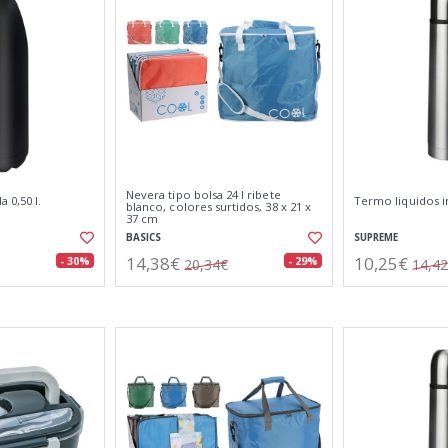
Nevera tipo bolsa 24 l ribete
 0,50 l.
Termo liquidos in
blanco, colores surtidos, 38 x 21 x
37 cm
BASICS
SUPREME
14,38€
10,25€
- 30%
- 29%
20,34€
14,4