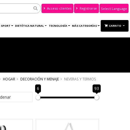
Acceso clientes
Registrarse
Powered by
Translate
 SPORT
DIETÉTICA NATURAL
TECNOLOGÍA
MÁS CATEGORÍAS
CARRITO
HOGAR
DECORACIÓN Y MENAJE
NEVERAS Y TERMOS
6
93
denar