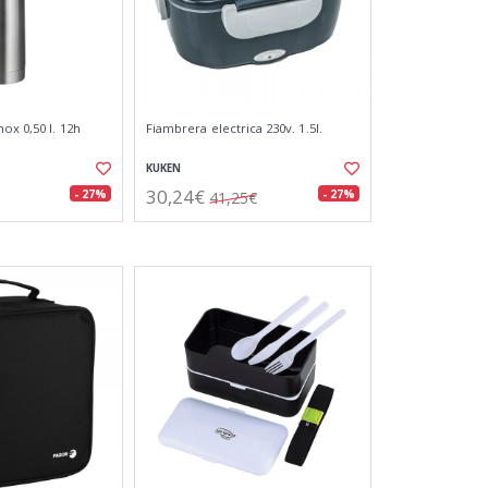
ox 0,50 l. 12h
Fiambrera electrica 230v. 1.5l.
KUKEN
30,24€
- 27%
- 27%
41,25€