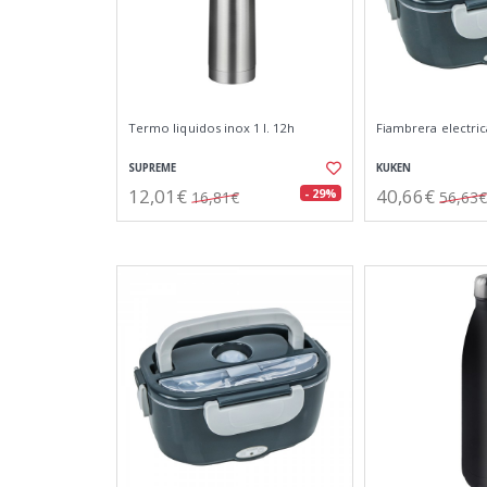
Termo liquidos inox 1 l. 12h
Fiambrera electrica
SUPREME
KUKEN
12,01€
40,66€
- 29%
16,81€
56,63€