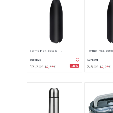
Termo inox. botella 1 l.
Termo inox. botella
SUPREME
SUPREME
13,74€
8,54€
- 30%
19,63€
12,20€