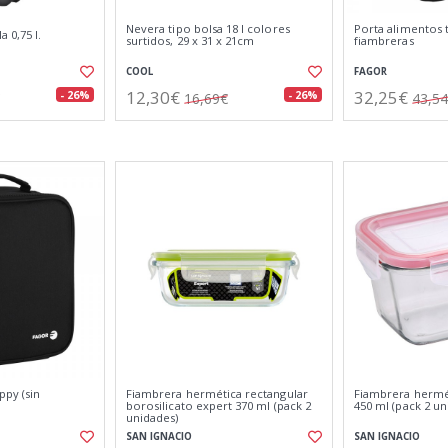
Nevera tipo bolsa 18 l colores
Porta alimentos 
 0,75 l.
surtidos, 29 x 31 x 21cm
fiambreras
COOL
FAGOR
12,30€
32,25€
- 26%
- 26%
16,69€
43,5
ppy (sin
Fiambrera hermética rectangular
Fiambrera hermét
borosilicato expert 370 ml (pack 2
450 ml (pack 2 un
unidades)
SAN IGNACIO
SAN IGNACIO