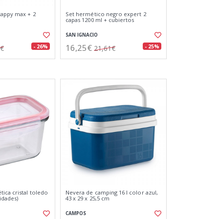
tappy max + 2
Set hermético negro expert 2
capas 1200 ml + cubiertos
SAN IGNACIO
16,25€
- 26%
- 25%
4€
21,61€
ica cristal toledo
Nevera de camping 16 l color azul,
idades)
43 x 29 x 25,5 cm
CAMPOS