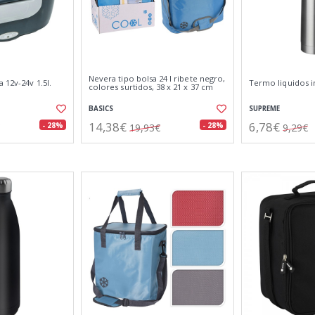
Nevera tipo bolsa 24 l ribete negro,
 12v-24v 1.5l.
Termo liquidos in
colores surtidos, 38 x 21 x 37 cm
BASICS
SUPREME
14,38€
6,78€
- 28%
- 28%
19,93€
9,29€