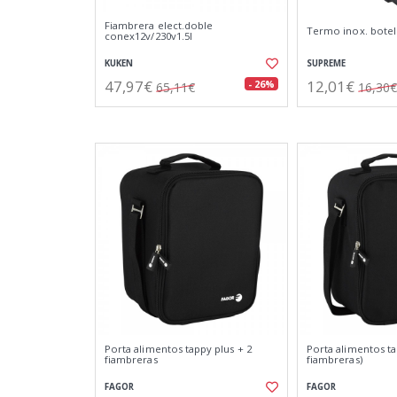
Fiambrera elect.doble
Termo inox. botella
conex12v/230v1.5l
KUKEN
SUPREME
47,97€
12,01€
- 26%
65,11€
16,30€
Porta alimentos tappy plus + 2
Porta alimentos ta
fiambreras
fiambreras)
FAGOR
FAGOR