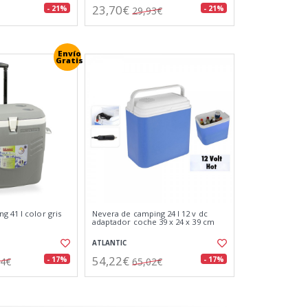
23,70€
- 21%
- 21%
29,93€
Envío
Gratis
g 41 l color gris
Nevera de camping 24 l 12 v dc
adaptador coche 39 x 24 x 39 cm
ATLANTIC
54,22€
- 17%
- 17%
24€
65,02€