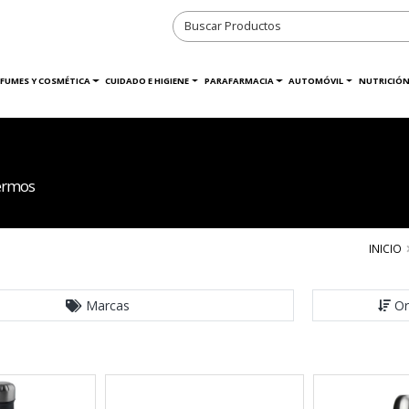
RFUMES Y COSMÉTICA
CUIDADO E HIGIENE
PARAFARMACIA
AUTOMÓVIL
NUTRICIÓN
termos
INICIO
Marcas
Or