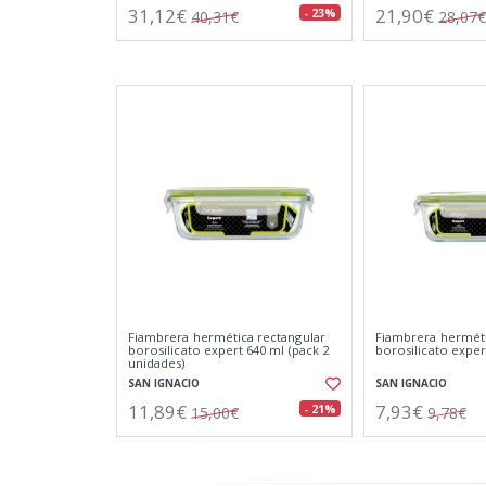
31,12€
21,90€
- 23%
40,31€
28,07€
Fiambrera hermética rectangular
Fiambrera herméti
borosilicato expert 640 ml (pack 2
borosilicato exper
unidades)
SAN IGNACIO
SAN IGNACIO
11,89€
7,93€
- 21%
15,00€
9,78€