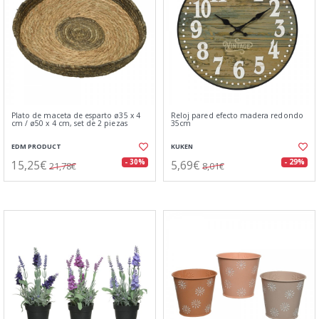
Plato de maceta de esparto ø35 x 4
Reloj pared efecto madera redondo
cm / ø50 x 4 cm, set de 2 piezas
35cm
EDM PRODUCT
KUKEN
15,25€
5,69€
- 30%
- 29%
21,78€
8,01€