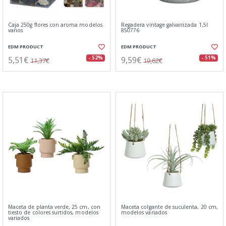
Caja 250g flores con aroma modelos
Regadera vintage galvanizada 1,5l
varios
850776
EDM PRODUCT
EDM PRODUCT
5,51€
9,59€
- 52%
- 51%
11,37€
19,62€
Maceta de planta verde, 25 cm, con
Maceta colgante de suculenta, 20 cm,
tiesto de colores surtidos, modelos
modelos variados
variados