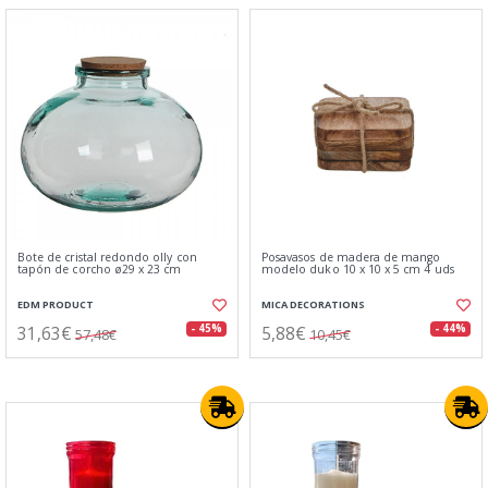
Bote de cristal redondo olly con
Posavasos de madera de mango
tapón de corcho ø29 x 23 cm
modelo duko 10 x 10 x 5 cm 4 uds
EDM PRODUCT
MICA DECORATIONS
31,63€
5,88€
- 45%
- 44%
57,48€
10,45€