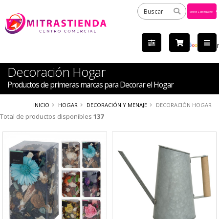
Powered
by
Tra
Decoración Hogar
Productos de primeras marcas para Decorar el Hogar
INICIO
HOGAR
DECORACIÓN Y MENAJE
DECORACIÓN HOGAR
Total de productos disponibles
137