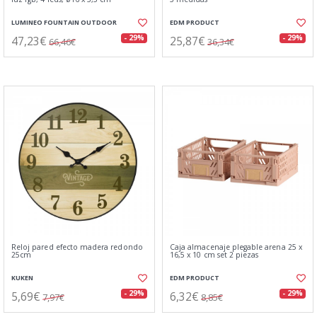
LUMINEO FOUNTAIN OUTDOOR
EDM PRODUCT
47,23€
25,87€
- 29%
- 29%
66,46€
36,34€
Reloj pared efecto madera redondo
Caja almacenaje plegable arena 25 x
25cm
16,5 x 10 cm set 2 piezas
KUKEN
EDM PRODUCT
5,69€
6,32€
- 29%
- 29%
7,97€
8,85€