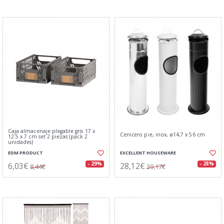
Caja almacenaje plegable gris 17 x
Cenicero pie, inox, ø14,7 x 56 cm
12.5 x 7 cm set 2 piezas (pack 2
unidades)
EDM PRODUCT
EXCELLENT HOUSEWARE
6,03€
28,12€
- 29%
- 28%
8,44€
39,17€