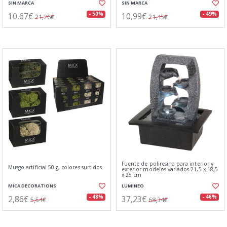
SIN MARCA
SIN MARCA
10,67€
10,99€
- 50%
- 49%
21,26€
21,45€
Fuente de poliresina para interior y
Musgo artificial 50 g, colores surtidos
exterior modelos variados 21,5 x 18,5
x 25 cm
MICA DECORATIONS
LUMINEO
2,86€
37,23€
- 48%
- 46%
5,54€
68,34€