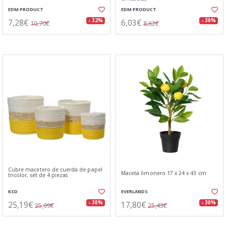
EDM PRODUCT
EDM PRODUCT
7,28€
6,03€
- 32%
- 30%
10,70€
8,62€
Cubre macetero de cuerda de papel
Maceta limonero 17 x 24 x 43 cm
tricolor, set de 4 piezas
KSD
EVERLANDS
25,19€
17,80€
- 30%
- 30%
35,99€
25,43€