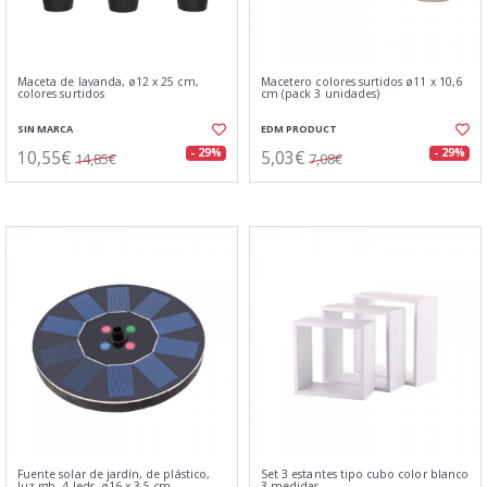
Maceta de lavanda, ø12 x 25 cm,
Macetero colores surtidos ø11 x 10,6
colores surtidos
cm (pack 3 unidades)
SIN MARCA
EDM PRODUCT
10,55€
5,03€
- 29%
- 29%
14,85€
7,08€
Fuente solar de jardín, de plástico,
Set 3 estantes tipo cubo color blanco
luz rgb, 4 leds, ø16 x 3,5 cm
3 medidas