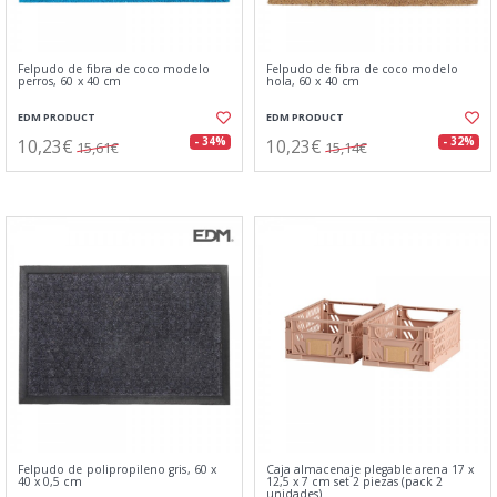
Felpudo de fibra de coco modelo
Felpudo de fibra de coco modelo
perros, 60 x 40 cm
hola, 60 x 40 cm
EDM PRODUCT
EDM PRODUCT
10,23€
10,23€
- 34%
- 32%
15,61€
15,14€
Felpudo de polipropileno gris, 60 x
Caja almacenaje plegable arena 17 x
40 x 0,5 cm
12,5 x 7 cm set 2 piezas (pack 2
unidades)