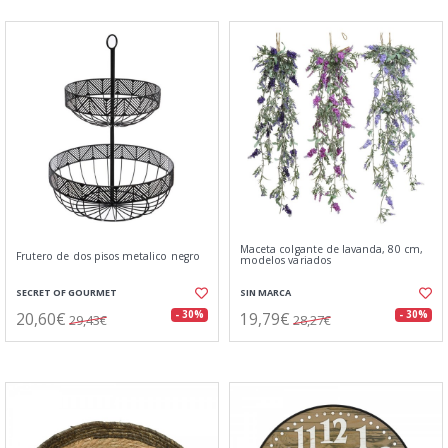
Maceta colgante de lavanda, 80 cm,
Frutero de dos pisos metalico negro
modelos variados
SECRET OF GOURMET
SIN MARCA
20,60€
19,79€
- 30%
- 30%
29,43€
28,27€