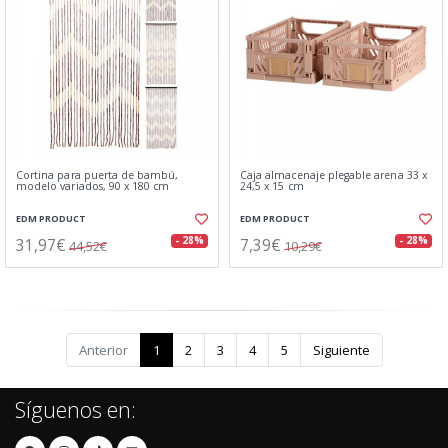
Cortina para puerta de bambú,
Caja almacenaje plegable arena 33 x
modelo variados, 90 x 180 cm
24,5 x 15 cm
EDM PRODUCT
EDM PRODUCT
31,97€
7,39€
- 28%
- 28%
44,52€
10,29€
Anterior
1
2
3
4
5
Siguiente
Síguenos en: