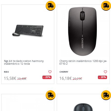
Ngs kit teclado+raton harmony
Cherry ratón inalámbrico 1200dpi jw-
inalámbrico 12 tecla
0710-2
NGS
CHERRY
15,58€
16,18€
- 20%
- 20%
19,48€
20,23€