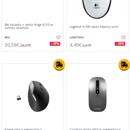
Msi teclado + ratón forge k210 w
Logitech b100 ratón blanco oem
combo es white
MSI
LOGITECH
30,59€
4,49€
- 20%
- 20%
38,23€
5,61€
Ewent raton ergonomico
Coolbox ratón w02-ia inalámbrico