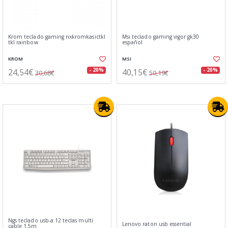
Krom teclado gaming nxkromkasictkl
Msi teclado gaming vigor gk30
tkl rainbow
español
KROM
MSI
24,54€
40,15€
- 20%
- 20%
30,68€
50,19€
Ngs teclado usb-a 12 teclas multi
Lenovo raton usb essential
cable 1.5m