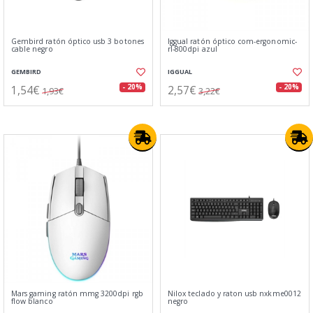
Gembird ratón óptico usb 3 botones
Iggual ratón óptico com-ergonomic-
cable negro
rl-800dpi azul
GEMBIRD
IGGUAL
1,54€
2,57€
- 20%
- 20%
1,93€
3,22€
Mars gaming ratón mmg 3200dpi rgb
Nilox teclado y raton usb nxkme0012
flow blanco
negro