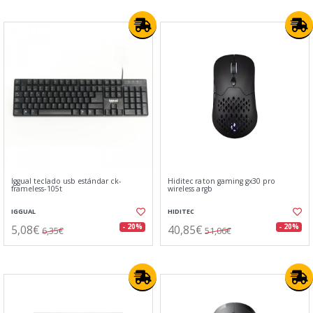
Iggual teclado usb estándar ck-
Hiditec raton gaming gx30 pro
frameless-105t
wireless argb
IGGUAL
HIDITEC
5,08€
40,85€
- 20%
- 20%
6,35€
51,06€