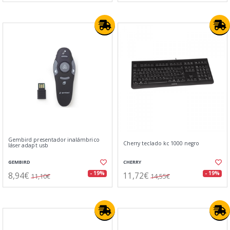
Gembird presentador inalámbrico
Cherry teclado kc 1000 negro
láser adapt usb
GEMBIRD
CHERRY
8,94€
11,72€
- 19%
- 19%
11,10€
14,55€