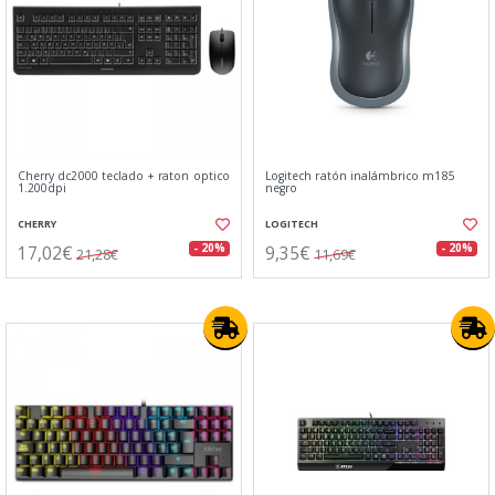
Cherry dc2000 teclado + raton optico
Logitech ratón inalámbrico m185
1.200dpi
negro
CHERRY
LOGITECH
17,02€
9,35€
- 20%
- 20%
21,28€
11,69€