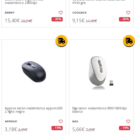
inalambrico 2400dpi
rf+bt gris
EWENT
COOLBOX
15,40€
9,15€
- 20%
- 20%
19,24€
11,43€
Approx ratón inalámbrico appxm200
Ngs raton inalambrico 800/1600dpi
2.4ghz negro
blanco
APPROX!
NGS
3,18€
5,66€
- 19%
- 19%
3,95€
7,03€