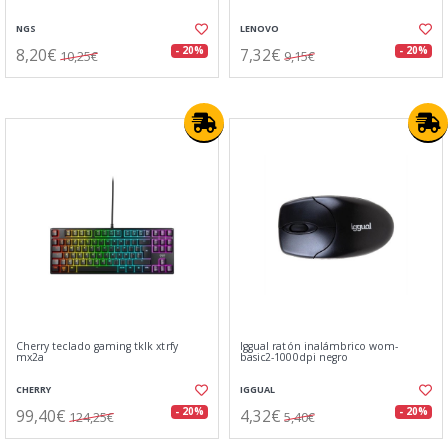
NGS
LENOVO
8,20€
7,32€
- 20%
- 20%
10,25€
9,15€
Cherry teclado gaming tklk xtrfy
Iggual ratón inalámbrico wom-
mx2a
basic2-1000dpi negro
CHERRY
IGGUAL
99,40€
4,32€
- 20%
- 20%
124,25€
5,40€