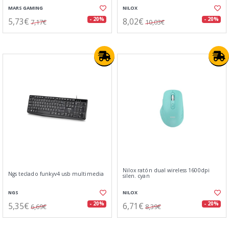
MARS GAMING
NILOX
5,73€
8,02€
- 20%
- 20%
7,17€
10,03€
Nilox ratón dual wireless 1600dpi
Ngs teclado funkyv4 usb multimedia
silen. cyan
NGS
NILOX
5,35€
6,71€
- 20%
- 20%
6,69€
8,39€