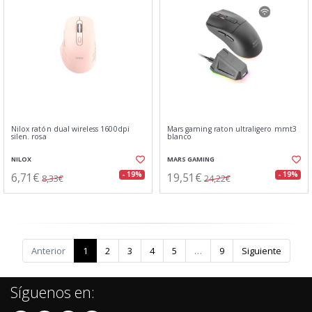
Nilox ratón dual wireless 1600dpi
Mars gaming raton ultraligero mmt3
silen. rosa
blanco
NILOX
MARS GAMING
6,71€
19,51€
- 19%
- 19%
8,33€
24,22€
Anterior
1
2
3
4
5
…
9
Siguiente
Síguenos en: