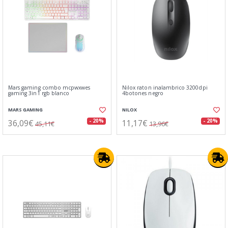
Mars gaming combo mcpwxwes
Nilox raton inalambrico 3200dpi
gaming 3in1 rgb blanco
4botones negro
MARS GAMING
NILOX
36,09€
11,17€
- 20%
- 20%
45,11€
13,96€